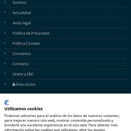
Eventos
Actualidad
Aviso legal
Política de Privacidad
Política Cookies
Convenios
Contacto
Únete a EBC
Área socios
REDES SOCIALES
Utilizamos cookies
Podemos utilizarlas para el análisis de los datos de nuestros visitantes,
para mejorar nuestro sitio web, mostrar contenido personalizado y
brindarle una excelente experiencia en el sitio web. Para obtener más
información sobre las cookies que utilizamos, abre los ajustes.