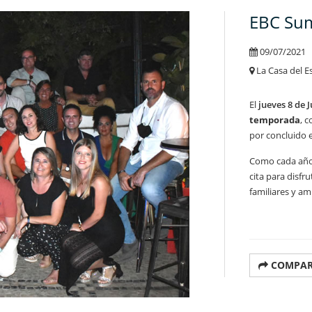
EBC Sum
09/07/2021
La Casa del E
El
jueves 8 de J
temporada
, c
por concluido e
Como cada año,
cita para disfr
familiares y am
COMPAR