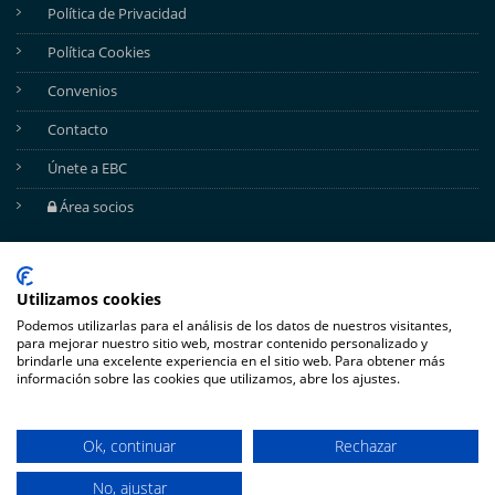
Política de Privacidad
Política Cookies
Convenios
Contacto
Únete a EBC
Área socios
REDES SOCIALES
Utilizamos cookies
Podemos utilizarlas para el análisis de los datos de nuestros visitantes,
para mejorar nuestro sitio web, mostrar contenido personalizado y
brindarle una excelente experiencia en el sitio web. Para obtener más
información sobre las cookies que utilizamos, abre los ajustes.
Ok, continuar
Rechazar
No, ajustar