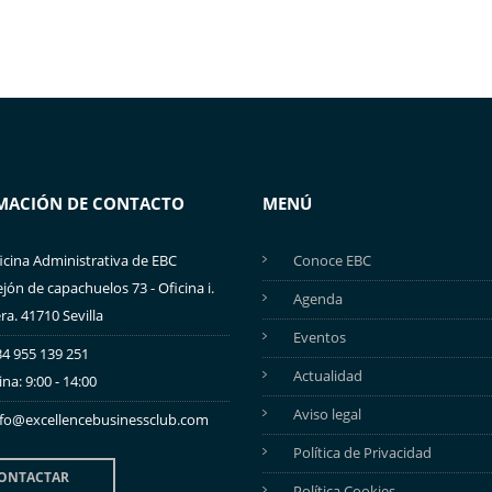
MACIÓN DE CONTACTO
MENÚ
icina Administrativa de EBC
Conoce EBC
ejón de capachuelos 73 - Oficina i.
Agenda
ra. 41710 Sevilla
Eventos
4 955 139 251
Actualidad
ina: 9:00 - 14:00
Aviso legal
nfo@excellencebusinessclub.com
Política de Privacidad
ONTACTAR
Política Cookies