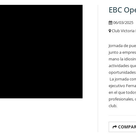
EBC Op
06/03/2025
Club Victoria
Jornada de puer
junto a empres
mano la idiosin
actividades qu
oportunidades 
La jornada com
ejecutivo Fern
en el que todos
profesionales, 
club
.
COMPAR