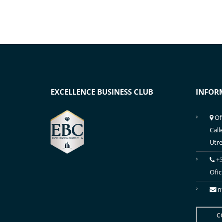
EXCELLENCE BUSINESS CLUB
INFOR
Of
Call
Utre
+3
Ofic
i
C