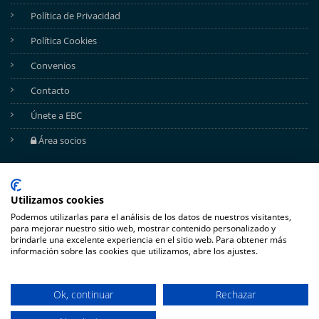
Política de Privacidad
Política Cookies
Convenios
Contacto
Únete a EBC
Área socios
REDES SOCIALES
Utilizamos cookies
Podemos utilizarlas para el análisis de los datos de nuestros visitantes,
para mejorar nuestro sitio web, mostrar contenido personalizado y
brindarle una excelente experiencia en el sitio web. Para obtener más
información sobre las cookies que utilizamos, abre los ajustes.
Ok, continuar
Rechazar