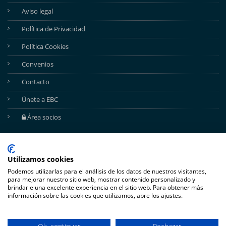
Aviso legal
Política de Privacidad
Política Cookies
Convenios
Contacto
Únete a EBC
Área socios
REDES SOCIALES
Utilizamos cookies
Podemos utilizarlas para el análisis de los datos de nuestros visitantes,
para mejorar nuestro sitio web, mostrar contenido personalizado y
brindarle una excelente experiencia en el sitio web. Para obtener más
información sobre las cookies que utilizamos, abre los ajustes.