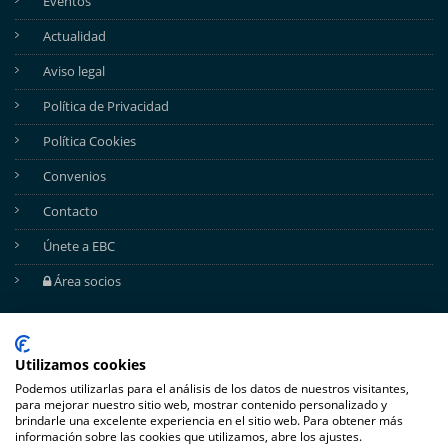
Eventos
Actualidad
Aviso legal
Política de Privacidad
Política Cookies
Convenios
Contacto
Únete a EBC
Área socios
REDES SOCIALES
Utilizamos cookies
Podemos utilizarlas para el análisis de los datos de nuestros visitantes,
para mejorar nuestro sitio web, mostrar contenido personalizado y
brindarle una excelente experiencia en el sitio web. Para obtener más
información sobre las cookies que utilizamos, abre los ajustes.