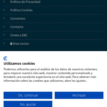
Política de Privacidad
Política Cookies
Convenios
Contacto
Únete a EBC
Área socios
REDES SOCIALES
Utilizamos cookies
Podemos utilizarlas para el análisis de los datos de nuestros visitantes,
para mejorar nuestro sitio web, mostrar contenido personalizado y
brindarle una excelente experiencia en el sitio web. Para obtener más
información sobre las cookies que utilizamos, abre los ajustes.
Ok, continuar
Rechazar
No, ajustar