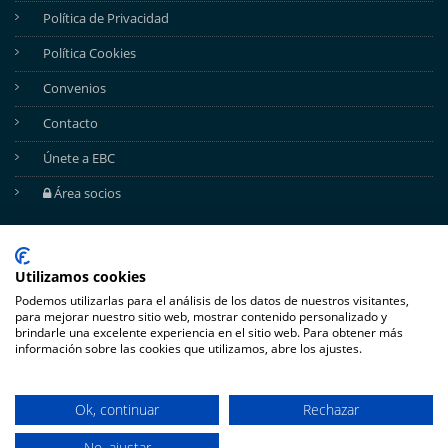
Política de Privacidad
Política Cookies
Convenios
Contacto
Únete a EBC
Área socios
REDES SOCIALES
Utilizamos cookies
Podemos utilizarlas para el análisis de los datos de nuestros visitantes,
para mejorar nuestro sitio web, mostrar contenido personalizado y
brindarle una excelente experiencia en el sitio web. Para obtener más
información sobre las cookies que utilizamos, abre los ajustes.
Ok, continuar
Rechazar
No, ajustar