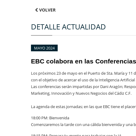
VOLVER
DETALLE ACTUALIDAD
MAYO 2024
EBC colabora en las Conferencias g
Los próximos 23 de mayo en el Puerto de Sta. María y 11 de
con el objetivo de acercar el uso de la Inteligencia Artific
Las conferencias serán impartidas por
Dani Aragón;
Respon
Marketing, Innovación y Nuevos Negocios del Cádiz C.F.
La agenda de estas jornadas; en las que EBC tiene el placer
18:00 PM: Bienvenida
Comenzaremos la tarde con una cálida bienvenida y una br
18:15 PM: Prepara tu mente para trabajar con la IA