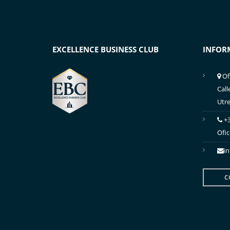
EXCELLENCE BUSINESS CLUB
INFOR
Of
Call
Utre
+3
Ofic
i
C